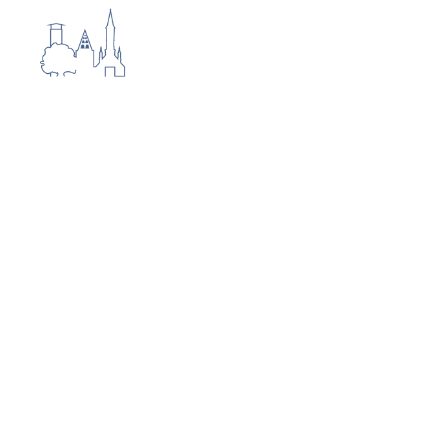
Rundweg Nr. 7
Roter Pfahl - Kalbsiek - 4,5 km
Sehr abwechslungsreicher Wanderweg
über den Linner Berg. Höchster Punkt
176 m, tiefster Punkt im "Kalbsiek" bei