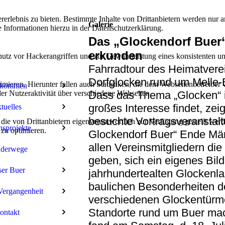
lebnis zu bieten. Bestimmte Inhalte von Drittanbietern werden nur ang
Galerie
e Informationen hierzu in der Datenschutzerklärung.
Das „Glockendorf Buer“
erkunden
utz vor Hackerangriffen und zur Gewährleistung eines konsistenten un
Fahrradtour des Heimatvere
Dorfglocken rund um Melle-
ieren. Hierunter fallen auch Statistiken, die dem Webseitenbetreiber v
lkommen
r Nutzeraktivität über verschiedene Webseiten.
Dass das Thema „Glocken“ 
großes Interesse findet, zeig
tuelles
besuchte Vortragsveranstal
 die von Drittanbietern eigenverantwortlich zur Verfügung gestellt wer
nsprojekte
 zu optimieren.
Glockendorf Buer“ Ende Mä
allen Vereinsmitgliedern die
derwege
geben, sich ein eigenes Bild
er Buer
jahrhundertealten Glockenla
baulichen Besonderheiten d
Vergangenheit
verschiedenen Glockentürm
Standorte rund um Buer ma
ontakt