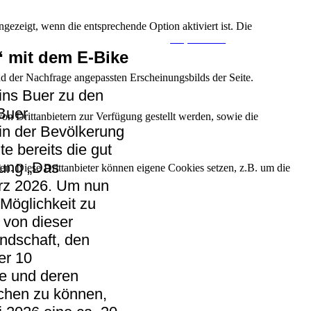
ezeigt, wenn die entsprechende Option aktiviert ist. Die
Impressum
 mit dem E-Bike
d der Nachfrage angepassten Erscheinungsbilds der Seite.
ins Buer zu den
Buer
on Drittanbietern zur Verfügung gestellt werden, sowie die
in der Bevölkerung
te bereits die gut
tung „Das
den. Diese Drittanbieter können eigene Cookies setzen, z.B. um die
rz 2026. Um nun
 Möglichkeit zu
 von dieser
ndschaft, den
er 10
e und deren
chen zu können,