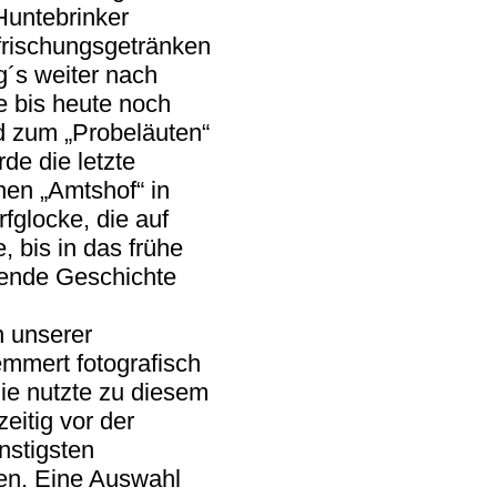
Huntebrinker
frischungsgetränken
ng´s weiter nach
e bis heute noch
d zum „Probeläuten“
de die letzte
hen „Amtshof“ in
rfglocke, die auf
 bis in das frühe
hende Geschichte
 unserer
mmert fotografisch
Sie nutzte zu diesem
itig vor der
nstigsten
en. Eine Auswahl