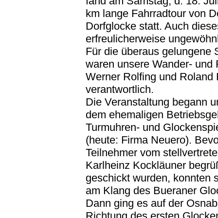
fand am Samstag, d. 18. Jul
km lange Fahrradtour von D
Dorfglocke statt. Auch dies
erfreulicherweise ungewöhnl
Für die überaus gelungene 
waren unsere Wander- und 
Werner Rolfing und Roland
verantwortlich.
Die Veranstaltung begann u
dem ehemaligen Betriebsge
Turmuhren- und Glockenspie
(heute: Firma Neuero). Bevor
Teilnehmer vom stellvertret
Karlheinz Kockläuner begrüß
geschickt wurden, konnten s
am Klang des Bueraner Gloc
Dann ging es auf der Osnab
Richtung des ersten Glocke