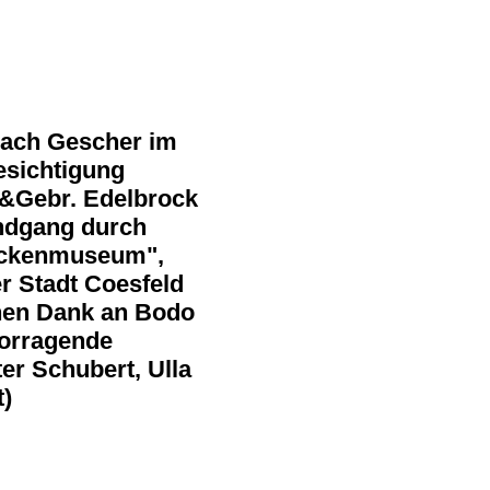
nach Gescher im
esichtigung
t&Gebr. Edelbrock
ndgang durch
ockenmuseum",
r Stadt Coesfeld
chen Dank an Bodo
vorragende
ter Schubert, Ulla
)