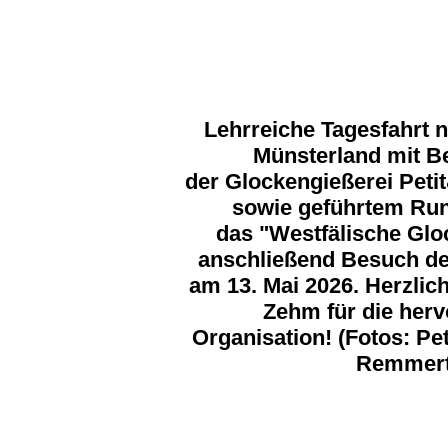
Lehrreiche Tagesfahrt 
Münsterland mit B
der Glockengießerei Peti
sowie geführtem Ru
das "Westfälische Gl
anschließend Besuch de
am 13. Mai 2026. Herzli
Zehm für die her
Organisation! (Fotos: Pe
Remmert