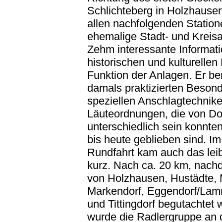
Schlichteberg in Holzhausen
allen nachfolgenden Station
ehemalige Stadt- und Kreis
Zehm interessante Informat
historischen und kulturellen
Funktion der Anlagen. Er be
damals praktizierten Besond
speziellen Anschlagtechnik
Läuteordnungen, die von Dor
unterschiedlich sein konnte
bis heute geblieben sind. Im
Rundfahrt kam auch das leib
kurz. Nach ca. 20 km, nach
von Holzhausen, Hustädte, 
Markendorf, Eggendorf/Lamm
und Tittingdorf begutachtet
wurde die Radlergruppe an 