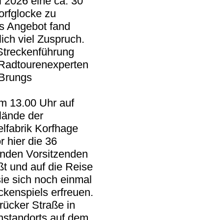
i 2026 eine ca. 30
orfglocke zu
es Angebot fand
ich viel Zuspruch.
Streckenführung
Radtourenexperten
 Brungs
m 13.00 Uhr auf
lände der
lfabrik Korfhage
 hier die 36
enden Vorsitzenden
t und auf die Reise
ie sich noch einmal
kenspiels erfreuen.
rücker Straße in
nstandorts auf dem