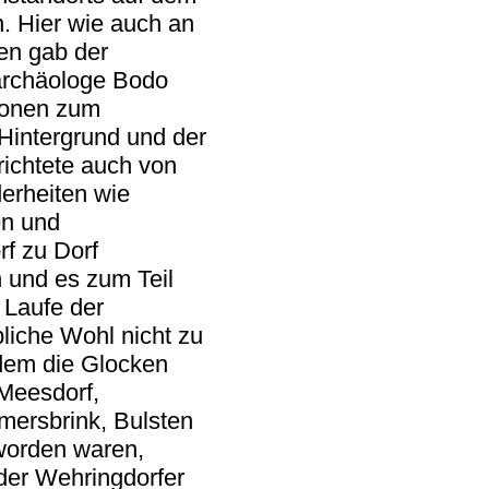
. Hier wie auch an
en gab der
archäologe Bodo
ionen zum
 Hintergrund und der
richtete auch von
erheiten wie
en und
f zu Dorf
n und es zum Teil
 Laufe der
liche Wohl nicht zu
dem die Glocken
Meesdorf,
ersbrink, Bulsten
 worden waren,
der Wehringdorfer