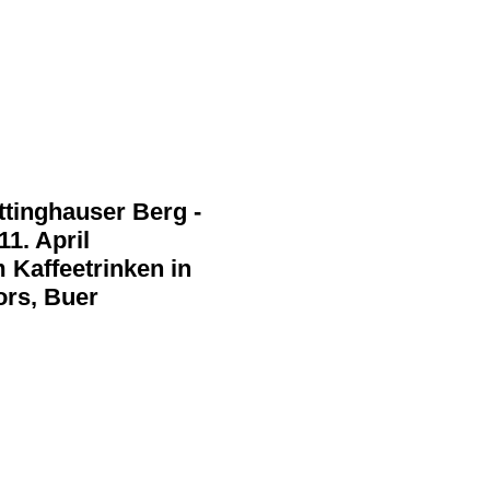
tinghauser Berg -
1. April
 Kaffeetrinken in
ors, Buer