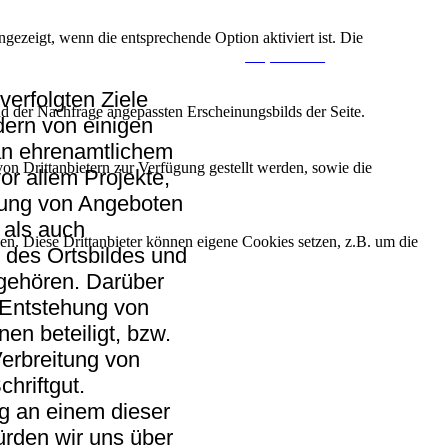
ezeigt, wenn die entsprechende Option aktiviert ist. Die
Impressum
erfolgten Ziele
d der Nachfrage angepassten Erscheinungsbilds der Seite.
rdern von einigen
an ehrenamtlichem
on Drittanbietern zur Verfügung gestellt werden, sowie die
r allem Projekte,
uung von Angeboten
 als auch
den. Diese Drittanbieter können eigene Cookies setzen, z.B. um die
des Ortsbildes und
 gehören. Darüber
r Entstehung von
en beteiligt, bzw.
Verbreitung von
hriftgut.
ng an einem dieser
würden wir uns über