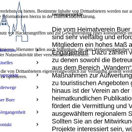
lebnis zu bieten. Bestimmte Inhalte von Drittanbietern werden nur ang
vereinsprojekte
e Informationen hierzu in der Datenschutzerklärung.
Die vom Heimatverein Buer v
utz vor Hackerangriffen und zur Gewährleistung eines konsistenten un
sind sehr vielfältig und erfo
Mitgliedern ein hohes Maß 
ieren. Hierunter fallen auch Statistiken, die dem Webseitenbetreiber v
lkommen
Engagement. Dazu zählen vo
r Nutzeraktivität über verschiedene Webseiten.
zu denen sowohl die Betre
tuelles
aus dem Bereich „Wandern“
 die von Drittanbietern eigenverantwortlich zur Verfügung gestellt wer
Maßnahmen zur Aufwertung 
nsprojekte
 zu optimieren.
zu touristischen Angeboten
derwege
hinaus ist der Verein an de
heimatkundlichen Publikation
er Buer
fördert die Vermittlung und 
Vergangenheit
ausgewähltem regionalem Sc
Sollten Sie an der Mitwirku
ontakt
Projekte interessiert sein, 