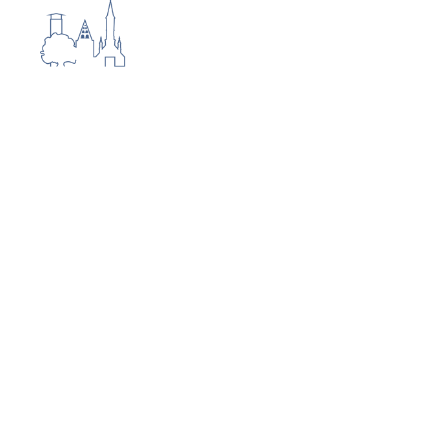
Rundweg Nr. 1
Huntequelle - 4,3 km
Der Wanderweg besteht aus einer
geradlinigen Zuwegung von 1 km Länge
an Wiesen und Wäldern entlang und