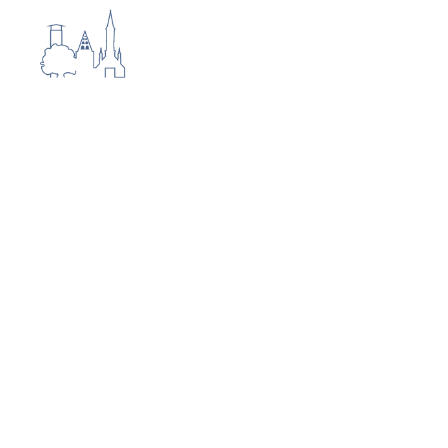
Ortsporträt
Buer ist ein historisch gewachsener
Kirchspielort mit einem klassischem
Zentrum, der Kirchhofsburg, deren
Entstehung auf ein Gesetz aus dem
Jahre 1235 zurückzuführen ist:
„Es sollte im Lande rechtens sein, dass
alle Kirchen, Kirchhöfe, Hausleute und
Leib und Gut, aller auf denselben sicher
seien. Allen Freigrafen, Freischöffen,
Rittern, Knechten und Städten war