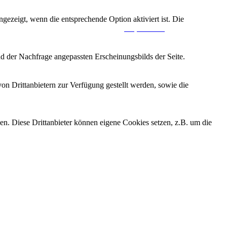
ezeigt, wenn die entsprechende Option aktiviert ist. Die
Impressum
3
d der Nachfrage angepassten Erscheinungsbilds der Seite.
on Drittanbietern zur Verfügung gestellt werden, sowie die
 Haller und Fahrradreparatur
den. Diese Drittanbieter können eigene Cookies setzen, z.B. um die
 noch mit
brücker Straße
chplatz
BURTON