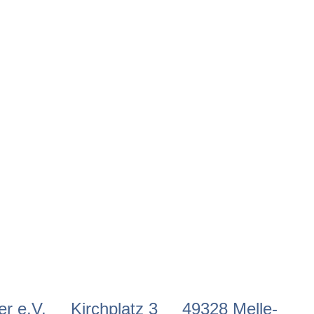
ne Harms
s mit dem großen Baum war
hülke)
uer e.V. Kirchplatz 3 49328 Melle-