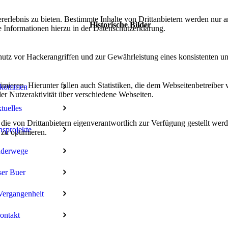
lebnis zu bieten. Bestimmte Inhalte von Drittanbietern werden nur ang
Historische Bilder
e Informationen hierzu in der Datenschutzerklärung.
100-Jahrfeier Heimatverein Buer 17.9.198
utz vor Hackerangriffen und zur Gewährleistung eines konsistenten un
Amtshof Wetter
ieren. Hierunter fallen auch Statistiken, die dem Webseitenbetreiber v
Apotheke Buer
lkommen
r Nutzeraktivität über verschiedene Webseiten.
Bild aus der früheren Landwirtschaft
tuelles
Früher Gasthaus Meyer und danach Wäsche
 die von Drittanbietern eigenverantwortlich zur Verfügung gestellt wer
nsprojekte
Fritz Tanne an der Bremer-Tor-Straße
 zu optimieren.
Dieckbreder & Jobusch in den 60er Jahren
derwege
Lebensmittelgeschäft
er Buer
Das Freibad in den 60er Jahrenan der Osna
Vergangenheit
Bueraner Bücherstube Peter Meyer am Kir
Blick von der Schürenstraße Richtung 
ontakt