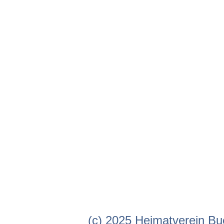
Buer - Stüvestraße - Foto Voth
Buer´sche Mühle
Haus Paschke & Bahr 1950 -Foto Christi
Buer Freibad
Holzhausen Hof Langenheder
Stüvestrasse Buer. Rechts im kleinen Hau
früher Zeitschriften Heinz Krüger (Foto Sc
(c) 2025 Heimatverein B